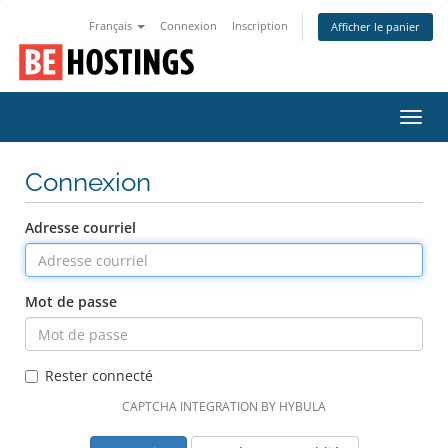
Français
Connexion
Inscription
Afficher le panier
Bascu
la
navig
Connexion
Adresse courriel
Mot de passe
Rester connecté
CAPTCHA INTEGRATION BY HYBULA