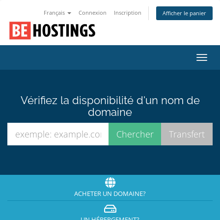
Français
Connexion
Inscription
Afficher le panier
Bascu
la
navig
Vérifiez la disponibilité d'un nom de
domaine
ACHETER UN DOMAINE?
UN HÉBERGEMENT?